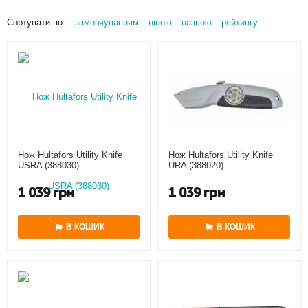
Сортувати по:
замовчуванням
ціною
назвою
рейтингу
Нож Hultafors Utility Knife
Нож Hultafors Utility Knife
URA (388020)
USRA (388030)
1 039
грн
1 039
грн
В КОШИК
В КОШИК