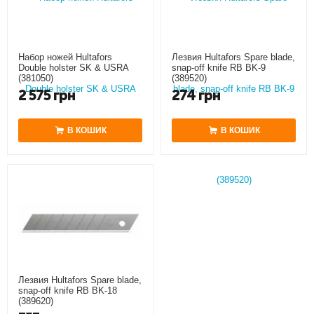
Набор ножей Hultafors
Лезвия Hultafors Spare blade,
Double holster SK & USRA
snap-off knife RB BK-9
(381050)
(389520)
2 575
грн
274
грн
В КОШИК
В КОШИК
Лезвия Hultafors Spare blade,
snap-off knife RB BK-18
(389620)