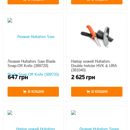
Лезвия Hultafors Saw Blade
Набор ножей Hultafors
Snap-Off Knife (389720)
Double holster HVK & URA
(381040)
647
грн
2 625
грн
В КОШИК
В КОШИК