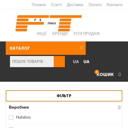
Головна
Статті
Доставка
Оплата
Контакти
АКЦІЇ
БРЕНДИ
ХІТИ ПРОДАЖ
КАТАЛОГ
UA
UA
0
КОШИК
ФІЛЬТР
Виробник
Hultafors