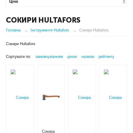
Ціна
СОКИРИ HULTAFORS
Головна
Інструменти Hultafors
Сокири Hultafors
Сокири Hultafors
Сортувати по:
замовчуванням
ціною
назвою
рейтингу
Сокира