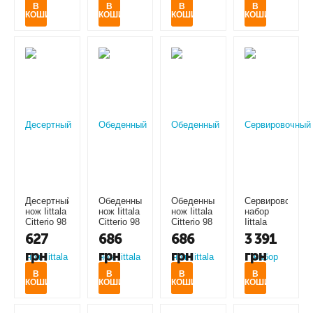
В
В
В
В
КОШИК
КОШИК
КОШИК
КОШИК
Десертный
Обеденный
Обеденный
Сервировочный
нож Iittala
нож Iittala
нож Iittala
набор
Citterio 98
Citterio 98
Citterio 98
Iittala
gold
(1009813)
gold
Citterio 98
627
686
686
3 391
(1026333)
(1026307)
(1009817)
грн
грн
грн
грн
В
В
В
В
КОШИК
КОШИК
КОШИК
КОШИК