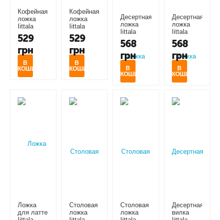
Кофейная
Кофейная
Десертная
Десертная
ложка
ложка
ложка
ложка
Iittala
Iittala
Iittala
Iittala
Citterio 98
Citterio 98
529
529
Citterio 98
Citterio 98
(1009797)
gold
568
568
(1009799)
gold
грн
грн
(1026330)
грн
грн
(1026334)
В
В
В
В
КОШИК
КОШИК
КОШИК
КОШИК
Ложка
Столовая
Столовая
Десертная
для латте
ложка
ложка
вилка
Iittala
Iittala
Iittala
Iittala