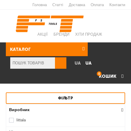
Головна
Статті
Доставка
Оплата
Контакти
АКЦІЇ
БРЕНДИ
ХІТИ ПРОДАЖ
КАТАЛОГ
UA
UA
0
КОШИК
ФІЛЬТР
Виробник
Iittala