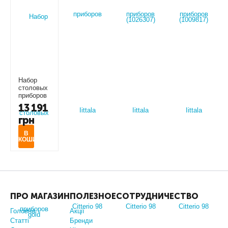
Набор
столовых
приборов
Iittala
13 191
Citterio 98
грн
24 шт.
gold
(1026304)
В
КОШИК
ПРО МАГАЗИН
ПОЛЕЗНОЕ
СОТРУДНИЧЕСТВО
Головна
Акції
Статті
Бренди