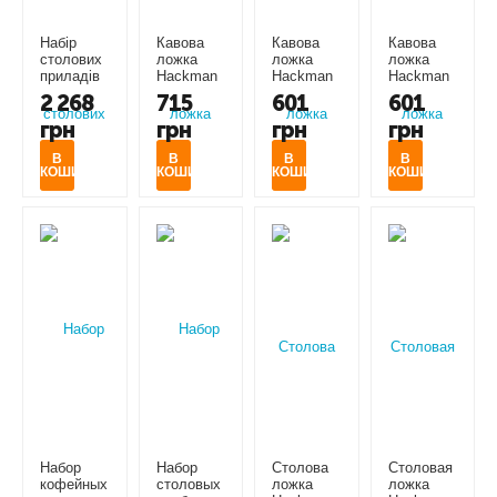
Набір
Кавова
Кавова
Кавова
столових
ложка
ложка
ложка
приладів
Hackman
Hackman
Hackman
Hackman
Moomin
Moomin
Moomin
2 268
715
601
601
Moomin
Hugging
Snow
Too-Ticky
грн
грн
грн
грн
Friends
(1076305)
moonlight
(1061294)
Forever
(1061293)
(1076306)
В
В
В
В
КОШИК
КОШИК
КОШИК
КОШИК
Набор
Набор
Столова
Cтоловая
кофейных
столовых
ложка
ложка