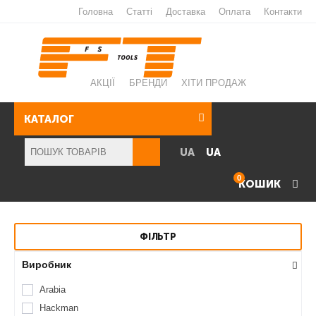
Головна
Статті
Доставка
Оплата
Контакти
АКЦІЇ
БРЕНДИ
ХІТИ ПРОДАЖ
КАТАЛОГ
UA
UA
0
КОШИК
ФІЛЬТР
Виробник
Arabia
Hackman