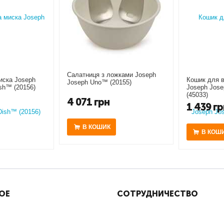
Салатниця з ложками Joseph
иска Joseph
Кошик для в
Joseph Uno™ (20155)
sh™ (20156)
Joseph Jose
(45033)
4 071
грн
1 439
гр
В КОШИК
В КОШ
ОЕ
СОТРУДНИЧЕСТВО