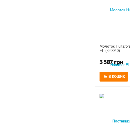
Молоток Hultafo
EL (820040)
3 587
грн
В КОШИК