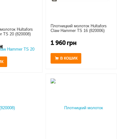
Плотницкий молоток Hultafors
молоток Hultafors
Claw Hammer TS 16 (820006)
 TS 20 (820008)
1 960
грн
н
В КОШИК
ИК