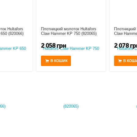
ок Hultafors
Плотницкий молоток Hultafors
Плотницкий 
650 (820066)
Claw Hammer KP 750 (820065)
Claw Hammer
2 058
грн
2 078
гр
В КОШИК
В КОШ