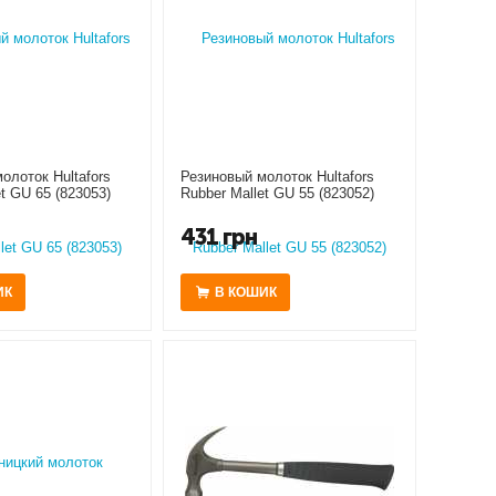
олоток Hultafors
Резиновый молоток Hultafors
t GU 65 (823053)
Rubber Mallet GU 55 (823052)
431
грн
ИК
В КОШИК