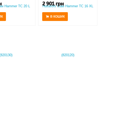
н
2 901
грн
ИК
В КОШИК