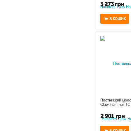
3 273
грн
В КОШИК
Плотницкий молот
Claw Hammer TC 
2 901
грн
В КОШИК