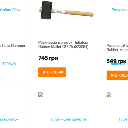
Резиновый молоток Hultafors
rs Claw Hammer
Резиновый м
Rubber Mallet GU 75 (823054)
Rubber Malle
745
грн
549
грн
В КОШИК
В КОШ