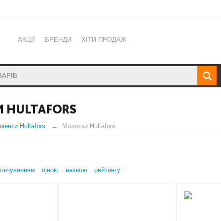
АКЦІЇ
БРЕНДИ
ХІТИ ПРОДАЖ
 HULTAFORS
менти Hultafors
Молотки Hultafors
овчуванням
ціною
назвою
рейтингу