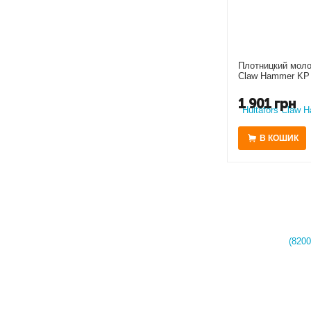
Плотницкий молот
Claw Hammer KP 
1 901
грн
В КОШИК