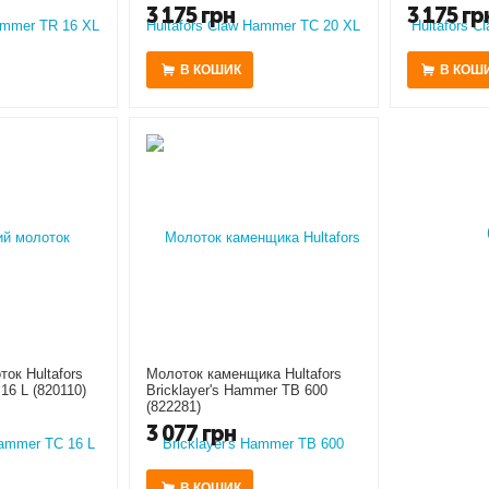
3 175
грн
3 175
гр
В КОШИК
В КОШ
ок Hultafors
Молоток каменщика Hultafors
16 L (820110)
Bricklayer's Hammer TB 600
(822281)
3 077
грн
В КОШИК