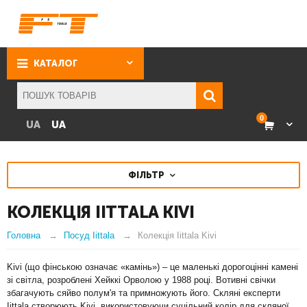
КАТАЛОГ
0
UA
UA
ФІЛЬТР
КОЛЕКЦІЯ IITTALA KIVI
Головна
Посуд Iittala
Колекція Iittala Kivi
Kivi (що фінською означає «камінь») – це маленькі дорогоцінні камені
зі світла, розроблені Хейккі Орволою у 1988 році. Вотивні свічки
збагачують сяйво полум'я та примножують його. Скляні експерти
Iittala створюють Kivi, використовуючи суцільний колір для скляної