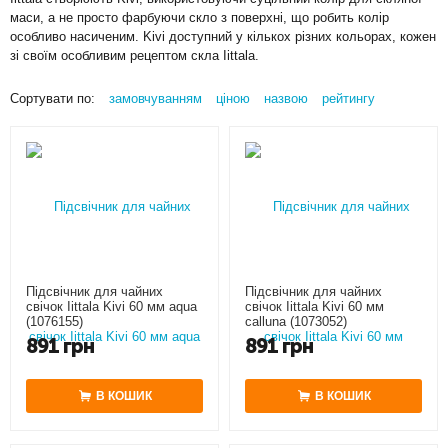
маси, а не просто фарбуючи скло з поверхні, що робить колір
особливо насиченим. Kivi доступний у кількох різних кольорах, кожен
зі своїм особливим рецептом скла Iittala.
Сортувати по:
замовчуванням
ціною
назвою
рейтингу
Підсвічник для чайних
Підсвічник для чайних
свічок Iittala Kivi 60 мм aqua
свічок Iittala Kivi 60 мм
(1076155)
calluna (1073052)
891
грн
891
грн
В КОШИК
В КОШИК