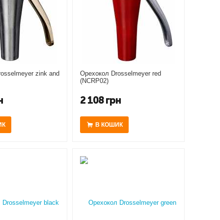
osselmeyer zink and
Орехокол Drosselmeyer red
(NCRP02)
н
2 108
грн
ИК
В КОШИК