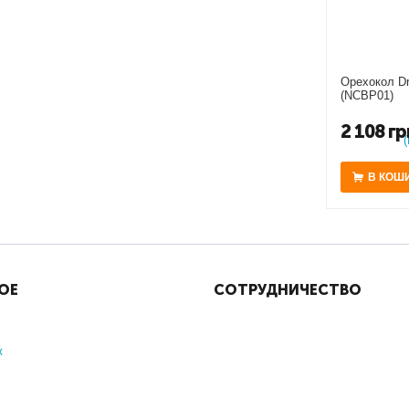
Орехокол Dr
(NCBP01)
2 108
гр
В КОШ
ОЕ
СОТРУДНИЧЕСТВО
ж