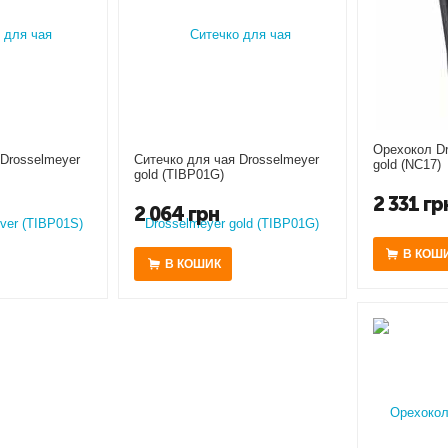
Орехокол Dr
 Drosselmeyer
Ситечко для чая Drosselmeyer
gold (NC17)
gold (TIBP01G)
2 331
гр
2 064
грн
В КОШ
В КОШИК