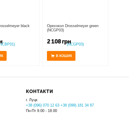
osselmeyer black
Орехокол Drosselmeyer green
(NCGP03)
н
2 108
грн
ИК
В КОШИК
КОНТАКТИ
г. Луцк
+38 (096) 070 12 63 +38 (099) 181 34 87
Пн-Пт 9.00 - 18.00