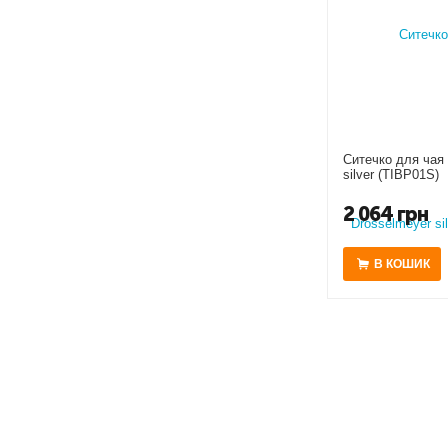
Ситечко для чая
silver (TIBP01S)
2 064
грн
В КОШИК