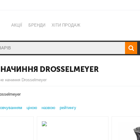
АКЦІЇ
БРЕНДИ
ХІТИ ПРОДАЖ
 НАЧИННЯ DROSSELMEYER
не начиння Drosselmeyer
osselmeyer
овчуванням
ціною
назвою
рейтингу