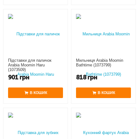
Підставки для паличок
Мильниця Arabia Moomin
Arabia Moomin Haru
Bathtime (1073799)
(1073509)
901
грн
818
грн
В КОШИК
В КОШИК