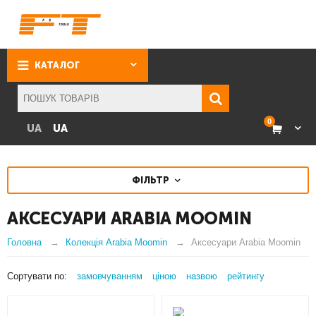
КАТАЛОГ
0
UA
UA
ФІЛЬТР
АКСЕСУАРИ ARABIA MOOMIN
Головна
Колекція Arabia Moomin
Аксесуари Arabia Moomin
Сортувати по:
замовчуванням
ціною
назвою
рейтингу