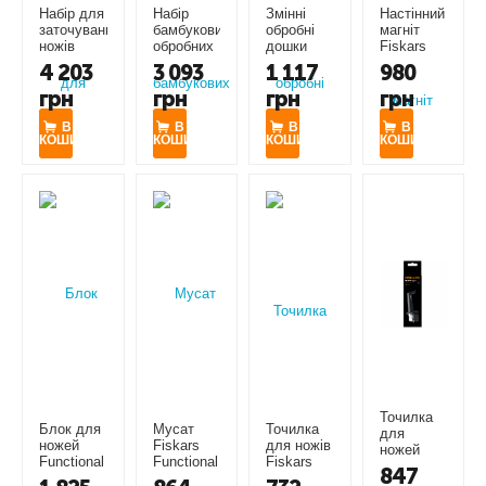
Набір для
Набір
Змінні
Настінний
заточування
бамбукових
обробні
магніт
ножів
обробних
дошки
Fiskars
Fiskars
дощок
Fiskars
Functional
4 203
3 093
1 117
980
Premium
Fiskars
Functional
Form +
грн
грн
грн
грн
Whetston
Functional
Form™
(1019218)
(1058937)
Form™
(1059231)
В
(1057550)
В
В
В
КОШИК
КОШИК
КОШИК
КОШИК
Точилка
Блок для
Мусат
Точилка
для
ножей
Fiskars
для ножів
ножей
Functional
Functional
Fiskars
Fiskars
847
Form
Form
Essential
Roll-