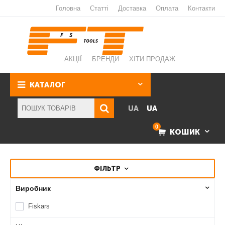
Головна
Статті
Доставка
Оплата
Контакти
АКЦІЇ
БРЕНДИ
ХІТИ ПРОДАЖ
КАТАЛОГ
UA
UA
0
КОШИК
ФІЛЬТР
Виробник
Fiskars