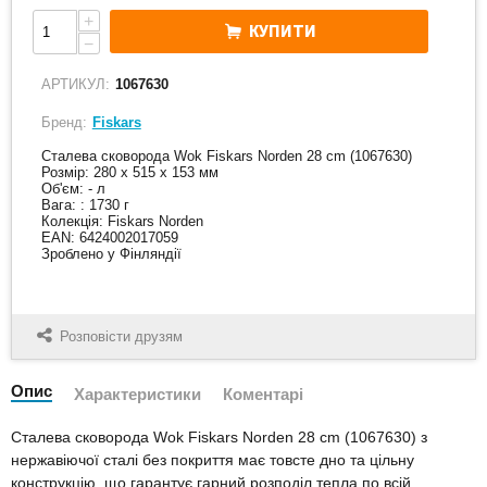
+
КУПИТИ
−
АРТИКУЛ:
1067630
Бренд:
Fiskars
Сталева сковорода Wok Fiskars Norden 28 cm (1067630)
Розмір: 280 x 515 x 153 мм
Об'єм: - л
Вага: : 1730 г
Колекція: Fiskars Norden
EAN: 6424002017059
Зроблено у Фінляндії
Розповісти друзям
Опис
Характеристики
Коментарі
Сталева сковорода Wok Fiskars Norden 28 cm (1067630) з
нержавіючої сталі без покриття має товсте дно та цільну
конструкцію, що гарантує гарний розподіл тепла по всій