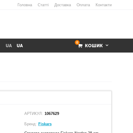
Головна
Статті
Доставка
Оплата
Контакти
0
UA
UA
КОШИК
АРТИКУЛ:
1067629
Бренд:
Fiskars