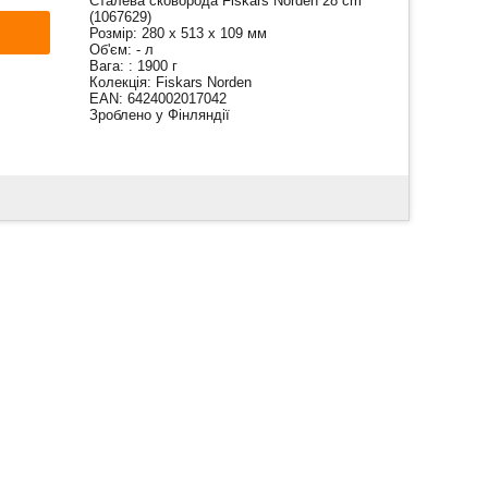
Сталева сковорода Fiskars Norden 28 cm
(1067629)
И
Розмір: 280 x 513 x 109 мм
Об'єм: - л
Вага: : 1900 г
Колекція: Fiskars Norden
EAN: 6424002017042
Зроблено у Фінляндії