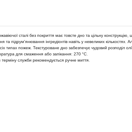
авіючої сталі без покриття має товсте дно та цільну конструкцію, щ
я та підрум'янювання інгредієнтів навіть у невеликих кількостях.
всіх типах пожеж. Текстуроване дно забезпечує чудовий розподіл олі
ратура для смаження або запікання: 270 °C.
 терміну служби рекомендується ручне миття.