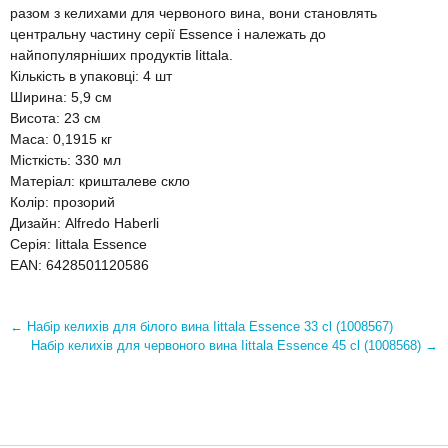
разом з келихами для червоного вина, вони становлять
центральну частину серії Essence і належать до
найпопулярніших продуктів Iittala.
Кількість в упаковці: 4 шт
Ширина: 5,9 см
Висота: 23 см
Маса: 0,1915 кг
Місткість: 330 мл
Матеріал: кришталеве скло
Колір: прозорий
Дизайн: Alfredo Haberli
Серія: Iittala Essence
EAN: 6428501120586
←
Набір келихів для білого вина Iittala Essence 33 cl (1008567)
Набір келихів для червоного вина Iittala Essence 45 cl (1008568)
→