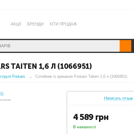
АКЦІЇ
БРЕНДИ
ХІТИ ПРОДАЖ
 TAITEN 1,6 Л (1066951)
струлі Fiskars
Сотейник із кришкою Fiskars Taiten 1,6 л (1066951)
Написать отзыв
личения
4 589
грн
В наявності