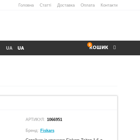
Головна
Статті
Доставка
Оплата
Контакти
0
КОШИК
UA
UA
АРТИКУЛ:
1066951
Бренд:
Fiskars