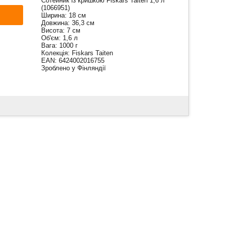
Сотейник із кришкою Fiskars Taiten 1,6 л
(1066951)
Ширина: 18 см
Довжина: 36,3 см
Висота: 7 см
Об'єм: 1,6 л
Вага: 1000 г
Колекція: Fiskars Taiten
EAN: 6424002016755
Зроблено у Фінляндії