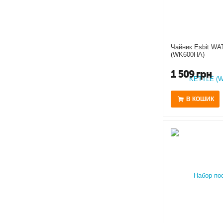
Чайник Esbit W
(WK600HA)
1 509
грн
В КОШИК