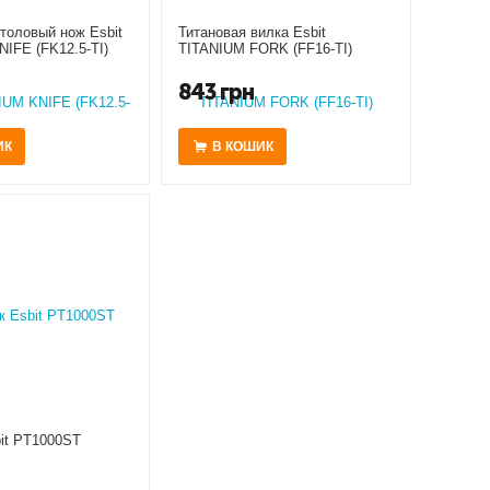
толовый нож Esbit
Титановая вилка Esbit
IFE (FK12.5-TI)
TITANIUM FORK (FF16-TI)
843
грн
ИК
В КОШИК
it PT1000ST