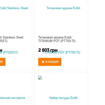
t Stainless Steel
Титановая кружка Esbit
25ST)
TITANIUM POT (PT750-TI)
н
2 803
грн
ИК
В КОШИК