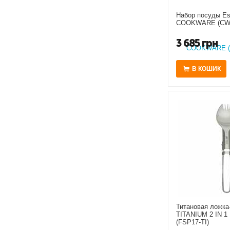
Набор посуды Es
COOKWARE (CW
3 685
грн
В КОШИК
Титановая ложка-
TITANIUM 2 IN 
(FSP17-TI)