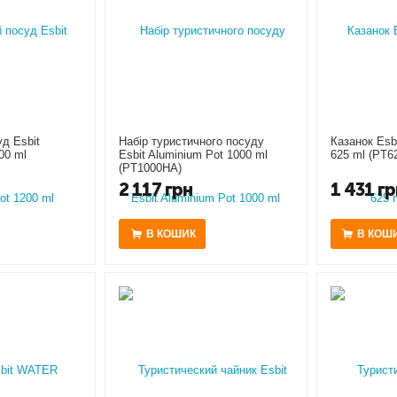
д Esbit
Набір туристичного посуду
Казанок Esbi
00 ml
Esbit Aluminium Pot 1000 ml
625 ml (PT6
(PT1000HA)
2 117
грн
1 431
гр
В КОШИК
В КОШ