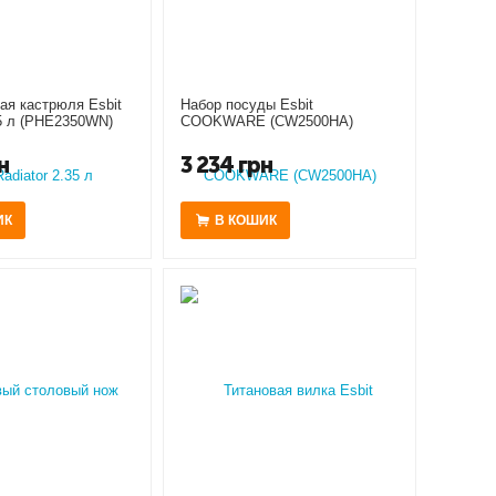
ая кастрюля Esbit
Набор посуды Esbit
35 л (PHE2350WN)
COOKWARE (CW2500HA)
н
3 234
грн
ИК
В КОШИК