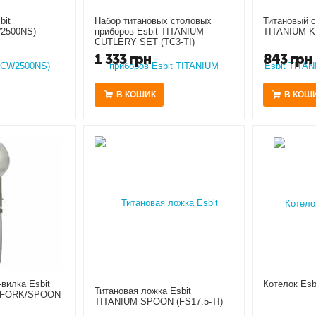
bit
Набор титановых столовых
Титановый с
2500NS)
приборов Esbit TITANIUM
TITANIUM KN
CUTLERY SET (TC3-TI)
1 333
грн
843
грн
В КОШИК
В КОШ
вилка Esbit
Котелок Esb
Титановая ложка Esbit
1 FORK/SPOON
TITANIUM SPOON (FS17.5-TI)