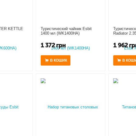
ATER KETTLE
Туристический чайник Esbit
Туристическ
1400 мл (WK1400HA)
Radiator 2.
1 372
грн
1 962
гр
В КОШИК
В КОШ